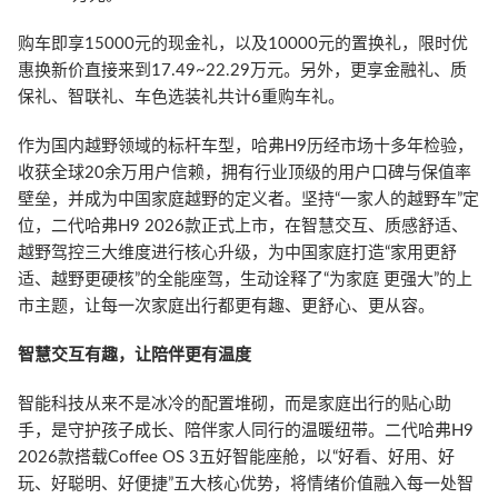
购车即享15000元的现金礼，以及10000元的置换礼，限时优
惠换新价直接来到17.49~22.29万元。另外，更享金融礼、质
保礼、智联礼、车色选装礼共计6重购车礼。
作为国内越野领域的标杆车型，哈弗H9历经市场十多年检验，
收获全球20余万用户信赖，拥有行业顶级的用户口碑与保值率
壁垒，并成为中国家庭越野的定义者。坚持“一家人的越野车”定
位，二代哈弗H9 2026款正式上市，在智慧交互、质感舒适、
越野驾控三大维度进行核心升级，为中国家庭打造“家用更舒
适、越野更硬核”的全能座驾，生动诠释了“为家庭 更强大”的上
市主题，让每一次家庭出行都更有趣、更舒心、更从容。
智慧交互有趣，让陪伴更有温度
智能科技从来不是冰冷的配置堆砌，而是家庭出行的贴心助
手，是守护孩子成长、陪伴家人同行的温暖纽带。二代哈弗H9
2026款搭载Coffee OS 3五好智能座舱，以“好看、好用、好
玩、好聪明、好便捷”五大核心优势，将情绪价值融入每一处智