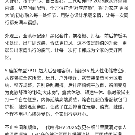
人舒心、孩子开心、自己省心。二代哈弗H9 2026款从外观到
内饰，从空间到配置，全方位打造“舒享座舱”，将“为家庭 更强
大”的初心融入每一处细节，用贴心设计承载亲情，让每一次同
行都充满幸福感。
外观上，全系标配原厂黑化套件，前格栅、灯框、前后护板黑
化处理，出厂即改装，合法更拉风。这不仅是颜值的升级，更
彰显出家庭出行的底气，让每一次打卡都成为全家的美好回
忆。
5 座版车型791L 超大后备厢容积，搭配45 处人性化储物空间
从容包揽全家所需，玩具、户外帐篷、露营装备皆可分区收
纳、整齐规整，告别杂乱拥挤。后排座椅纯平放倒，瞬间变身
为宽敞舒适的“移动大床房”，露营休憩、短途午休、临时歇脚主
打一个自在惬意。内饰延续高端质感，熔岩红配色搭配软包门
护板，触感温润亲肤，让孩子在后排自在玩耍、倚靠、触碰，
全程不用担心磕碰受伤，全家出行更舒心。
不止空间和颜值，二代哈弗H9 2026款更在细节里藏满对家人
的温柔呵护。LED多色律动氛围灯缓缓流转，氛围感柔光满