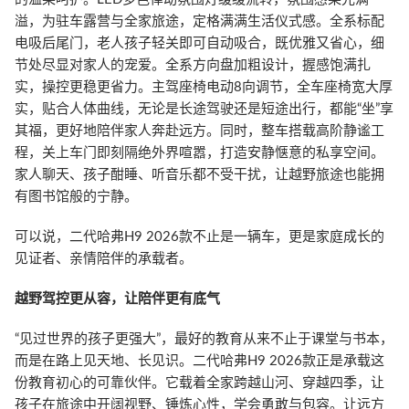
溢，为驻车露营与全家旅途，定格满满生活仪式感。全系标配
电吸后尾门，老人孩子轻关即可自动吸合，既优雅又省心，细
节处尽显对家人的宠爱。全系方向盘加粗设计，握感饱满扎
实，操控更稳更省力。主驾座椅电动8向调节，全车座椅宽大厚
实，贴合人体曲线，无论是长途驾驶还是短途出行，都能“坐”享
其福，更好地陪伴家人奔赴远方。同时，整车搭载高阶静谧工
程，关上车门即刻隔绝外界喧嚣，打造安静惬意的私享空间。
家人聊天、孩子酣睡、听音乐都不受干扰，让越野旅途也能拥
有图书馆般的宁静。
可以说，二代哈弗H9 2026款不止是一辆车，更是家庭成长的
见证者、亲情陪伴的承载者。
越野驾控更从容，让陪伴更有底气
“见过世界的孩子更强大”，最好的教育从来不止于课堂与书本，
而是在路上见天地、长见识。二代哈弗H9 2026款正是承载这
份教育初心的可靠伙伴。它载着全家跨越山河、穿越四季，让
孩子在旅途中开阔视野、锤炼心性，学会勇敢与包容。让远方