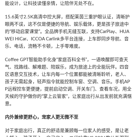
能设计，让科技读懂亲情，让陪伴无处不在。
15.6英寸2.5K高清中控大屏，搭配莱茵三重护眼认证，清晰护
眼两不误，这不仅是便捷的导航、娱乐载体，更是孩子旅途中
的“移动启蒙课堂”。全品牌手机无缝互联，支持CarPlay、HUA
WEI HiCar、ICCOA Carlink多平台连接，上车即同步导航、音
乐、电话，流畅不卡顿，上手零难度。
Coffee GPT智能助手化身“家庭百科全书”，一语唤醒即可查天
气、找路线、解难题、陪娱乐，成为旅途上的全能玩伴。四音
区语意交互技术，让车内每一个位置都能被清晰聆听，老人、
孩子无需起身，轻声指令就能控制车窗、空调、音乐。手机AP
P远程控车更便捷，提前启动空调、开关车门、查看车况，用全
天候的守护做你的“掌上云管家”，让家庭出行从出发前就充满惬
意。
内外兼修更舒心，宠家人更无微不至
对于家庭出行，真正的舒适是兼顾每一位家人的感受，是让老