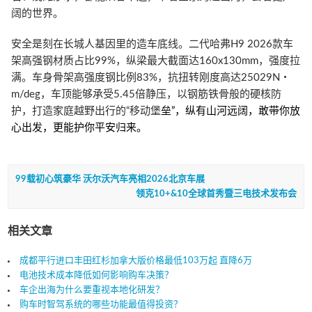
阔的世界。
安全是刻在长城人基因里的造车底线。二代哈弗H9 2026款车
架高强钢材质占比99%，纵梁最大截面达160x130mm，强度拉
满。车身骨架高强度钢比例83%，抗扭转刚度高达25029N・
m/deg，车顶能够承受5.45倍静压，以钢筋铁骨般的硬核防
护，打造家庭越野出行的“移动堡
垒”，纵有山河远阔，敢带你放
心出发，更能护你平安归来。
99载初心筑豪华 沃尔沃汽车亮相2026北京车展
领克10+&10全球首秀暨三电技术发布会
相关文章
成都平行进口丰田红杉加拿大版价格最低103万起 直降6万
电池技术成本降低如何影响购车决策？
车企出海为什么要重视本地化研发？
购车时智驾系统的哪些功能最值得投资？