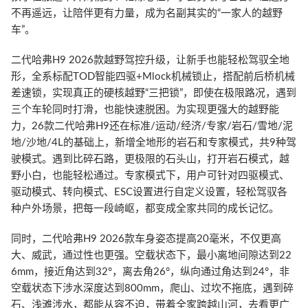
不再遥远，让陪伴更有力量，成为名副其实的“一家人的越野
车”。
二代哈弗H9 2026款越野驾控升级，让新手也能轻松驾驭全地
形，全系标配TOD智能四驱+Mlock机械锁止，搭配前后桥机械
差速锁，实现真正的硬核越野“三把锁”，即使在极限路况，遇到
三个车轮同时打滑，也能快速脱困。为实现更强大的越野能
力，26款二代哈弗H9还在标准/运动/经济/专家/岩石/雪地/泥
地/沙地/4L的基础上，新增全地形的岩石和专家模式，共9种驾
驶模式。遇到比碎石路，更极限的石头山，打开岩石模式，越
野小白，也能轻松通过。专家模式下，用户可针对四驱模式、
驱动模式、转向模式、ESC设置进行自定义设置，轻松驾驭各
种户外场景，把每一段崎岖，都变成全家共同的成长记忆。
同时，二代哈弗H9 2026款车身姿态提高20毫米，不仅更高
大、威武，通过性也更强。空载状态下，最小离地间隙达到22
6mm，接近角达到32°，离去角26°，纵向通过角达到24°，非
空载状态下涉水深度达到800mm，爬山、过坎不拖底，遇到碎
石、浅滩涉水，都能从容不迫，带着全家跨越山河，去看更广