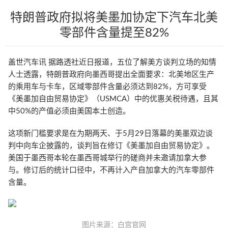
特朗普政府拟将美墨加协定下汽车北美
零部件含量提至82%
盖世汽车讯 据路透社近日报道，五位了解美方谈判立场的知情
人士透露，特朗普政府向墨西哥提出全面要求：北美地区生产
的乘用车与卡车，区域零部件含量必须达到82%，方可享受
《美墨加自由贸易协定》（USMCA）中的优惠关税待遇，且其
中50%的产值必须由美国本土创造。
这项新门槛要求是在为期两天、于5月29日落幕的美墨双边谈
判中向车企披露的，谈判旨在修订《美墨加自由贸易协定》。
美国于墨西哥本轮在墨西哥城举行的磋商并未邀请加拿大参
与。修订后的统计口径中，不再计入产自加拿大的汽车零部件
含量。
图片来源：白宫官网