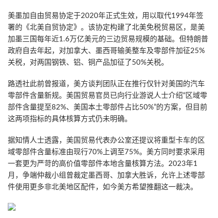
美墨加自由贸易协定于2020年正式生效，用以取代1994年签
署的《北美自贸协定》。该协定构建了北美免税贸易区，是美
加墨三国每年近1.6万亿美元的三边贸易规模的基础。但特朗普
政府自去年起，对加拿大、墨西哥输美整车及零部件加征25%
关税，对两国钢铁、铝、铜产品加征了50%关税。
路透社此前曾报道，美方谈判团队正在推行仅针对美国的汽车
零部件含量新规。美国贸易官员已向行业游说人士介绍“区域零
部件含量提至82%、美国本土零部件占比50%”的方案，但目前
这两项指标的具体核算方式仍未明确。
据知情人士透露，美国贸易代表办公室还提议将重型卡车的区
域零部件含量标准由现行70%上调至75%。美方同时要求采用
一套更为严苛的高价值零部件本地含量核算方法。2023年1
月，争端仲裁小组曾裁定墨西哥、加拿大胜诉，允许上述零部
件使用更多非北美地区配件，如今美方希望推翻这一裁决。