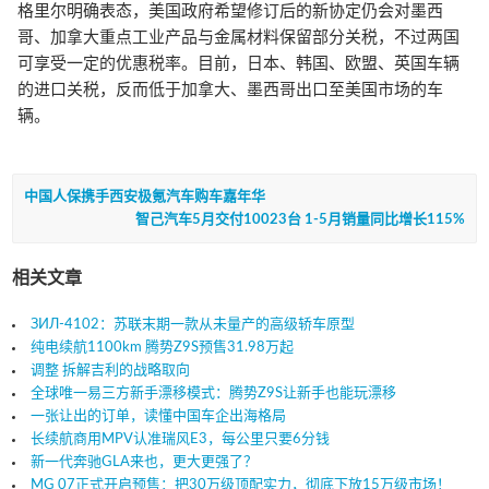
格里尔明确表态，美国政府希望修订后的新协定仍会对墨西
哥、加拿大重点工业产品与金属材料保留部分关税，不过两国
可享受一定的优惠税率。目前，日本、韩国、欧盟、英国车辆
的进口关税，反而低于加拿大、墨西哥出口至美国市场的车
辆。
中国人保携手西安极氪汽车购车嘉年华
智己汽车5月交付10023台 1-5月销量同比增长115%
相关文章
ЗИЛ-4102：苏联末期一款从未量产的高级轿车原型
纯电续航1100km 腾势Z9S预售31.98万起
调整 拆解吉利的战略取向
全球唯一易三方新手漂移模式：腾势Z9S让新手也能玩漂移
一张让出的订单，读懂中国车企出海格局
长续航商用MPV认准瑞风E3，每公里只要6分钱
新一代奔驰GLA来也，更大更强了？
MG 07正式开启预售：把30万级顶配实力，彻底下放15万级市场！