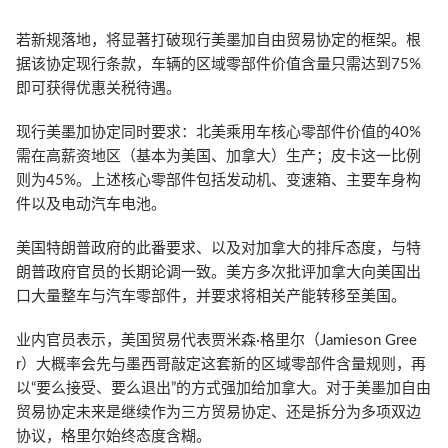
若新规落地，将显著打破现行美墨加自由贸易协定的框架。根
据该协定现行条款，车辆的区域零部件价值含量只需达到75%
即可获得优惠关税待遇。
现行美墨加协定同时要求：北美乘用车核心零部件价值的40%
需在高薪资地区（基本为美国、加拿大）生产；皮卡这一比例
则为45%。上述核心零部件包括发动机、变速箱、主要车身构
件以及电动汽车电池。
美国特朗普政府的此番要求、以及对加拿大的排斥态度，与特
朗普政府官员的长期论调一致。美方多次批评加拿大向美国出
口大量整车与汽车零部件，并要求将相关产能转移至美国。
业内官员表示，美国贸易代表贾米森·格里尔（Jamieson Gree
r）大概率会先与墨西哥敲定这套新的区域零部件含量规则，再
以“要么接受、要么退出”的方式强加给加拿大。对于美墨加自由
贸易协定未来是继续作为三方贸易协定、还是拆分为多项双边
协议，格里尔始终态度含糊。